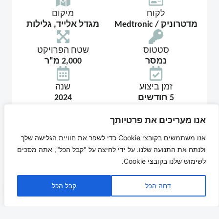
לקוח
מיקום
מדטרוניק / Medtronic
מגדל אלייד, גלילות
סטטוס
שטח הפרויקט
נמסר
2,000 מ"ר
זמן ביצוע
שנה
5 חודשים
2024
מדטרוניק גלילות
אנו מעריכים את פרטיותך
אנו משתמשים בקובצי Cookie כדי לשפר את חוויית הגלישה שלך
הקמת משרדים ברמת גימור מצוינת
ולנתח את התנועה שלנו. על ידי לחיצה על "קבל הכל", אתה מסכים
לחברת
MEDTRONIC
בבניין
ALIED
היוקרתי
לשימוש שלנו בקובצי Cookie.
פיקוח: רונן רם ניהול ופיקוח
אדריכלות: סתר אדריכלים בע"מ
דחה הכל
קבל הכל