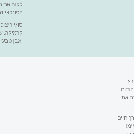
לקוח את הפ
הפונקציונא
סוגי ריצופ
קרמיקה, שי
ואבן טבעית
רץ
הודות
נה את
רך חיים
ימו