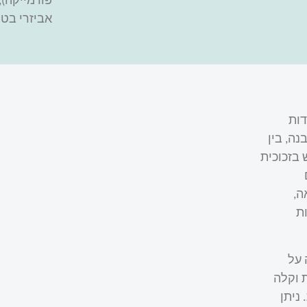
פורמייקה),
אביזרי בטי
דות
ה, בין
בזכוכית
ה,
ת
 על
 וקלה
ניתן