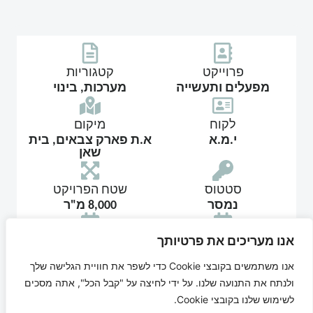
פרוייקט
קטגוריות
מפעלים ותעשייה
מערכות, בינוי
לקוח
מיקום
י.מ.א
א.ת פארק צבאים, בית
שאן
סטטוס
שטח הפרויקט
נמסר
8,000 מ"ר
אנו מעריכים את פרטיותך
זמן ביצוע
שנה
2025
אנו משתמשים בקובצי Cookie כדי לשפר את חוויית הגלישה שלך
ולנתח את התנועה שלנו. על ידי לחיצה על "קבל הכל", אתה מסכים
י.מ.א פארק צבאים
לשימוש שלנו בקובצי Cookie.