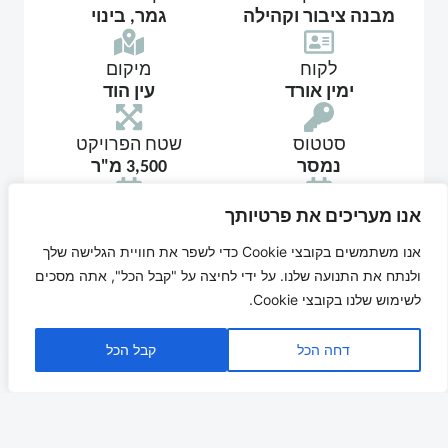
מבנה ציבור וקהילה
גמר, בינוי
לקוח
מיקום
ימין אורד
עין הוד
סטטוס
שטח הפרויקט
נמסר
3,500 מ"ר
אנו מעריכים את פרטיותך
זמן ביצוע
שנה
12 חודשים
2021
אנו משתמשים בקובצי Cookie כדי לשפר את חוויית הגלישה שלך
ולנתח את התנועה שלנו. על ידי לחיצה על "קבל הכל", אתה מסכים
ימין אורד – עין הוד
לשימוש שלנו בקובצי Cookie.
על רכס הכרמל בין לחיפה לזיכרון יעקב ניצב לו כפר
דחה הכל
קבל הכל
הנוער ימין אורד ומהווה בית עבור נערים ונערות
מישראל ומהעולם כולו בשלב המשמעותי של חייהם.
בכפר הצופה אל ים התיכון, הולכים ונרקמים מדי שנה